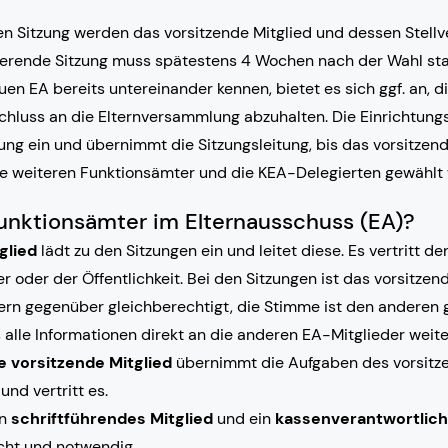
den Sitzung werden das vorsitzende Mitglied und dessen Stell
uierende Sitzung muss spätestens 4 Wochen nach der Wahl sta
uen EA bereits untereinander kennen, bietet es sich ggf. an, d
chluss an die Elternversammlung abzuhalten. Die Einrichtungs
ung ein und übernimmt die Sitzungsleitung, bis das vorsitzen
ie weiteren Funktionsämter und die KEA-Delegierten gewählt
unktionsämter im Elternausschuss (EA)?
glied
lädt zu den Sitzungen ein und leitet diese. Es vertritt d
oder der Öffentlichkeit. Bei den Sitzungen ist das vorsitzen
rn gegenüber gleichberechtigt, die Stimme ist den anderen g
 alle Informationen direkt an die anderen EA-Mitglieder weit
e vorsitzende Mitglied
übernimmt die Aufgaben des vorsitze
nd vertritt es.
in
schriftführendes Mitglied
und ein
kassenverantwortlich
cht und notwendig.