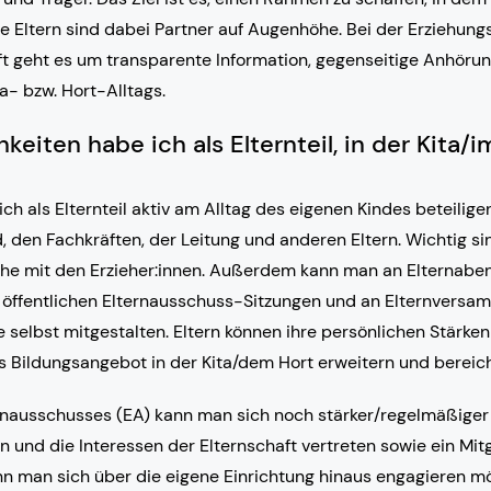
ie Eltern sind dabei Partner auf Augenhöhe. Bei der Erziehung
t geht es um transparente Information, gegenseitige Anhörun
a- bzw. Hort-Alltags.
eiten habe ich als Elternteil, in der Kita/i
ch als Elternteil aktiv am Alltag des eigenen Kindes beteili
 den Fachkräften, der Leitung und anderen Eltern. Wichtig si
e mit den Erzieher:innen. Außerdem kann man an Elternaben
, öffentlichen Elternausschuss-Sitzungen und an Elternversa
e selbst mitgestalten. Eltern können ihre persönlichen Stärke
s Bildungsangebot in der Kita/dem Hort erweitern und bereic
ernausschusses (EA) kann man sich noch stärker/regelmäßiger
n und die Interessen der Elternschaft vertreten sowie ein Mit
n man sich über die eigene Einrichtung hinaus engagieren m