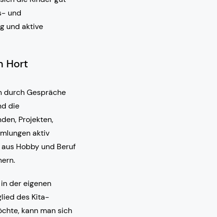
s- und
g und aktive
m Hort
gen durch Gespräche
nd die
den, Projekten,
mmlungen aktiv
n aus Hobby und Beruf
hern.
 in der eigenen
glied des Kita-
öchte, kann man sich