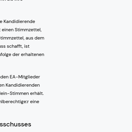
le Kandidierende
t einen Stimmzettel,
 Stimmzettel, aus dem
ss schafft, ist
nfolge der erhaltenen
nden EA-Mitglieder
eden Kandidierenden
Nein-Stimmen erhält.
hlberechtige:r eine
usschusses