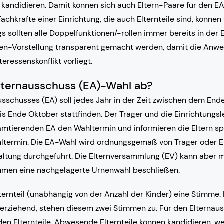
kandidieren. Damit können sich auch Eltern-Paare für den EA 
hkräfte einer Einrichtung, die auch Elternteile sind, können
gs sollten alle Doppelfunktionen/-rollen immer bereits in de
den-Vorstellung transparent gemacht werden, damit die Anw
nteressenskonflikt vorliegt.
Elternausschuss (EA)-Wahl ab?
usschusses (EA) soll jedes Jahr in der Zeit zwischen dem End
s Ende Oktober stattfinden. Der Träger und die Einrichtungs
mtierenden EA den Wahltermin und informieren die Eltern sp
termin. Die EA-Wahl wird ordnungsgemäß von Träger oder Ein
altung durchgeführt. Die Elternversammlung (EV) kann aber m
men eine nachgelagerte Urnenwahl beschließen.
ternteil (unabhängig von der Anzahl der Kinder) eine Stimme. Is
erziehend, stehen diesem zwei Stimmen zu. Für den Elternau
en Elternteile. Abwesende Elternteile können kandidieren, we