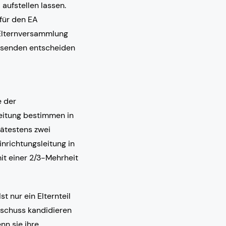
aufstellen lassen.
 für den EA
r Elternversammlung
esenden entscheiden
e der
leitung bestimmen in
ätestens zwei
richtungsleitung in
it einer 2/3-Mehrheit
t nur ein Elternteil
sschuss kandidieren
nn sie ihre