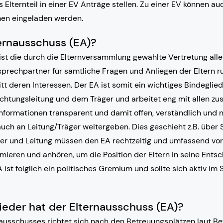
lternteil in einer EV Anträge stellen. Zu einer EV können au
en eingeladen werden.
ternausschuss (EA)?
st die durch die Elternversammlung gewählte Vertretung aller
nsprechpartner für sämtliche Fragen und Anliegen der Eltern 
itt deren Interessen. Der EA ist somit ein wichtiges Bindeglie
richtungsleitung und dem Träger und arbeitet eng mit allen z
 Informationen transparent und damit offen, verständlich und 
auch an Leitung/Träger weitergeben. Dies geschieht z.B. über 
ger und Leitung müssen den EA rechtzeitig und umfassend vor
mieren und anhören, um die Position der Eltern in seine Ents
 ist folglich ein politisches Gremium und sollte sich aktiv im 
lieder hat der Elternausschuss (EA)?
ausschusses richtet sich nach den Betreuungsplätzen laut Bet