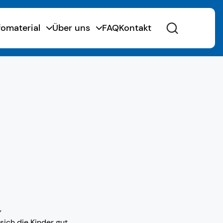
fomaterial
Über uns
FAQ
Kontakt
,
sich die Kinder gut