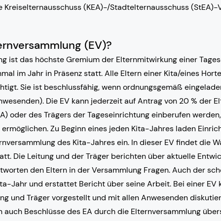
 die Kreiselternausschuss (KEA)-/Stadtelternausschuss (StEA)
ternversammlung (EV)?
g ist das höchste Gremium der Elternmitwirkung einer Tagese
al im Jahr in Präsenz statt. Alle Eltern einer Kita/eines Horte
htigt. Sie ist beschlussfähig, wenn ordnungsgemäß eingelad
wesenden). Die EV kann jederzeit auf Antrag von 20 % der Elt
A) oder des Trägers der Tageseinrichtung einberufen werden,
 ermöglichen. Zu Beginn eines jeden Kita-Jahres laden Einric
ernversammlung des Kita-Jahres ein. In dieser EV findet die W
tt. Die Leitung und der Träger berichten über aktuelle Entwi
tworten den Eltern in der Versammlung Fragen. Auch der sch
ta-Jahr und erstattet Bericht über seine Arbeit. Bei einer EV k
ng und Träger vorgestellt und mit allen Anwesenden diskutie
n auch Beschlüsse des EA durch die Elternversammlung über