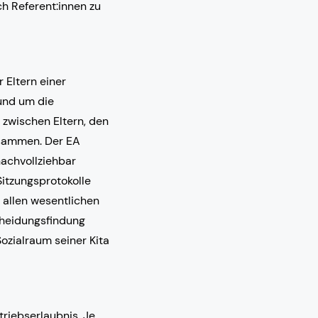
ch Referent:innen zu
 Eltern einer
rund um die
d zwischen Eltern, den
usammen. Der EA
nachvollziehbar
Sitzungsprotokolle
 allen wesentlichen
cheidungsfindung
Sozialraum seiner Kita
riebserlaubnis. Je