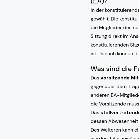
(EA)?
In der konstituieren
gewählt. Die konstit
die Mitglieder des ne
Sitzung direkt im Ans
konstituierenden Sitz
ist. Danach können d
Was sind die F
Das
vorsitzende Mit
gegenüber dem Träger 
anderen EA-Mitgliede
die Vorsitzende muss
Das
stellvertretend
dessen Abwesenheit u
Des Weiteren kann e
werden, falls gewüns