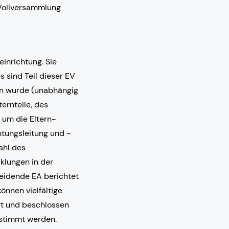
-Vollversammlung
inrichtung. Sie
s sind Teil dieser EV
en wurde (unabhängig
ernteile, des
 um die Eltern-
htungsleitung und -
ahl des
cklungen in der
eidende EA berichtet
önnen vielfältige
rt und beschlossen
stimmt werden.