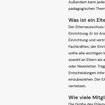
Außerdem kann jedes E
pädagogischen Them
Was ist ein El
Der Elternausschuss i
Einrichtung. Er ist A
Einrichtung und vertr
Fachkräften, der Ein
sollte alle wichtigen
sowohl an Eltern als 
oder Newsletter. Trä
Entscheidungen infor
einzubeziehen. Der EA
vernetzen.
Wie viele Mitg
Die Größe des Eltern