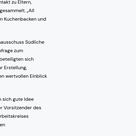
akt zu Eltern,
gesammelt. „All
s um Kuchenbacken und
nausschuss Südliche
bfrage zum
beteiligten sich
r Erstellung,
n wertvollen Einblick
n sich gute Idee
er Vorsitzender des
rbeitskreises
hen