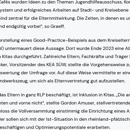
fés wurden Ideen zu den Themen Jugendhilfeausschuss, Kont
ystem und erfolgreiches Arbeiten auf Stadt- und Kreisebene 
ind zentral für die Elternmitwirkung. Die Zeiten, in denen e
nd endgültig vorbei“, so Graeff.
rstellung eines Good-Practice-Beispiels aus dem Kreiselter
) untermauert diese Aussage. Dort wurde Ende 2023 eine A
Kitas durchgeführt. Zahlreiche Eltern, Fachkräfte und Träger 
cker, Vorsitzender des KEA SÜW, stellte die Vorgehensweise zu
wertung der Umfrage vor. Auf diese Weise vermittelte er eine
ndwerkszeug, um sich als Elternvertretung gut aufzustellen.
s Eltern in ganz RLP beschäftigt, ist Inklusion in Kitas. „Die a
inten und vorne nicht“, stellte Gordon Amuser, stellvertretend
hloss die Vollversammlung einstimmig die Einrichtung eines A
der sollen sich mit der Ist-Situation in den rheinland-pfälzisc
eschäftigen und Optimierungspotentiale erarbeiten.