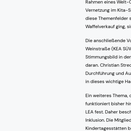
Rahmen eines Welt-Ca
Vernetzung im Kita-S
diese Themenfelder s
Waffelverkauf ging, si
Die anschließende Vo
Weinstraße (KEA SÜW
Stimmungsbild in den 
daran. Christian Stre
Durchführung und Aus
in dieses wichtige Ha
Ein weiteres Thema, da
funktioniert bisher h
LEA fest. Daher besc
Inklusion. Die Mitglie
Kindertagesstätten b