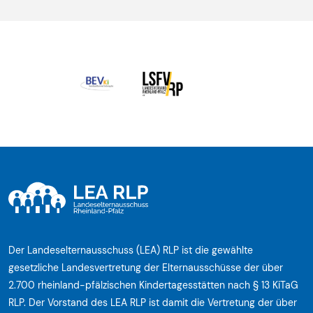
Der Landeselternausschuss (LEA) RLP ist die gewählte
gesetzliche Landesvertretung der Elternausschüsse der über
2.700 rheinland-pfälzischen Kindertagesstätten nach § 13 KiTaG
RLP. Der Vorstand des LEA RLP ist damit die Vertretung der über