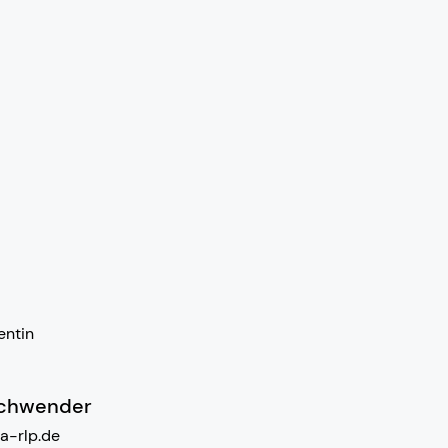
entin
schwender
a-rlp.de