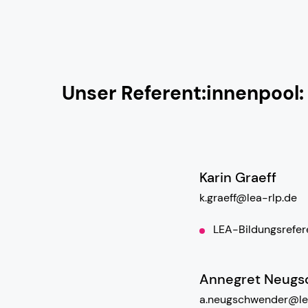
Unser Referent:innenpool:
Karin Graeff
k.graeff@lea-rlp.de
LEA-Bildungsrefer
Annegret Neug
a.neugschwender@le