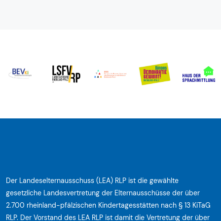
Der Landeselternausschuss (LEA) RLP ist die gewählte
gesetzliche Landesvertretung der Elternausschüsse der über
2.700 rheinland-pfälzischen Kindertagesstätten nach § 13 KiTaG
RLP. Der Vorstand des LEA RLP ist damit die Vertretung der über