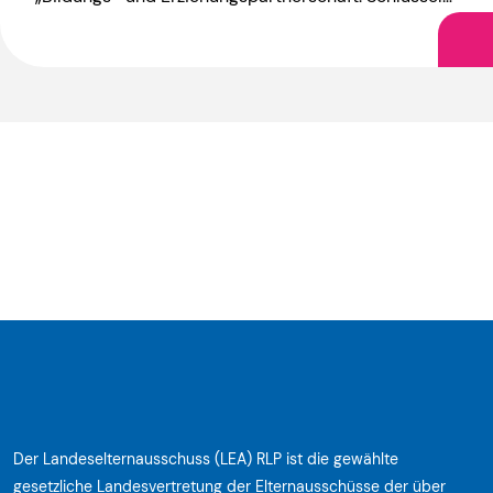
zu mehr Chancengerechtigkeit?“. Die Vorsitzende
des LEA, Annegret Neugschwender, war […]
Der Landeselternausschuss (LEA) RLP ist die gewählte
gesetzliche Landesvertretung der Elternausschüsse der über