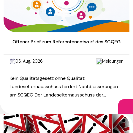
Offener Brief zum Referentenentwurf des SCQEG
06. Aug. 2026
Meldungen
Kein Qualitätsgesetz ohne Qualität:
Landeselternausschuss fordert Nachbesserungen
am SCQEG Der Landeselternausschuss der
Kindertagesstätten Rheinland-Pfalz (LEA RLP)
kritisiert den Referentenentwurf zum KiTa-
Startchancen- und Qualitätsentwicklungsgesetz
(SCQEG) und […]