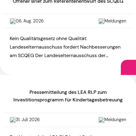
Offener Brief zum Referentenentwurf des SCQEG
06. Aug. 2026
Meldungen
Kein Qualitätsgesetz ohne Qualität:
Landeselternausschuss fordert Nachbesserungen
am SCQEG Der Landeselternausschuss der
Kindertagesstätten Rheinland-Pfalz (LEA RLP)
kritisiert den Referentenentwurf zum KiTa-
Startchancen- und Qualitätsentwicklungsgesetz
(SCQEG) und […]
Pressemitteilung des LEA RLP zum
Investitionsprogramm für Kindertagesbetreuung
31. Juli 2026
Meldungen