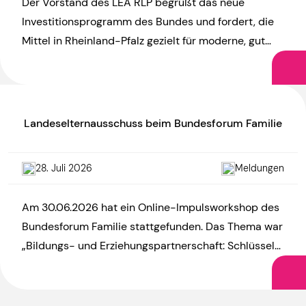
Der Vorstand des LEA RLP begrüßt das neue
Investitionsprogramm des Bundes und fordert, die
Mittel in Rheinland-Pfalz gezielt für moderne, gut
ausgestattete und hitzefeste Kitas […]
Landeselternausschuss beim Bundesforum Familie
28. Juli 2026
Meldungen
Am 30.06.2026 hat ein Online-Impulsworkshop des
Bundesforum Familie stattgefunden. Das Thema war
„Bildungs- und Erziehungspartnerschaft: Schlüssel
zu mehr Chancengerechtigkeit?“. Die Vorsitzende
des LEA, Annegret Neugschwender, war […]