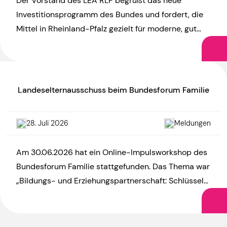
Der Vorstand des LEA RLP begrüßt das neue
Investitionsprogramm des Bundes und fordert, die
Mittel in Rheinland-Pfalz gezielt für moderne, gut
ausgestattete und hitzefeste Kitas […]
Landeselternausschuss beim Bundesforum Familie
28. Juli 2026
Meldungen
Am 30.06.2026 hat ein Online-Impulsworkshop des
Bundesforum Familie stattgefunden. Das Thema war
„Bildungs- und Erziehungspartnerschaft: Schlüssel
zu mehr Chancengerechtigkeit?“. Die Vorsitzende
des LEA, Annegret Neugschwender, war […]