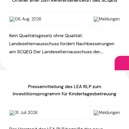
Offener Brief zum Referentenentwurf des SCQEG
06. Aug. 2026
Meldungen
Kein Qualitätsgesetz ohne Qualität:
Landeselternausschuss fordert Nachbesserungen
am SCQEG Der Landeselternausschuss der
Kindertagesstätten Rheinland-Pfalz (LEA RLP)
kritisiert den Referentenentwurf zum KiTa-
Startchancen- und Qualitätsentwicklungsgesetz
(SCQEG) und […]
Pressemitteilung des LEA RLP zum
Investitionsprogramm für Kindertagesbetreuung
31. Juli 2026
Meldungen