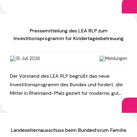
Kindertagesstätten Rheinland-Pfalz (LEA RLP)
kritisiert den Referentenentwurf zum KiTa-
Startchancen- und Qualitätsentwicklungsgesetz
(SCQEG) und […]
Pressemitteilung des LEA RLP zum
Investitionsprogramm für Kindertagesbetreuung
31. Juli 2026
Meldungen
Der Vorstand des LEA RLP begrüßt das neue
Investitionsprogramm des Bundes und fordert, die
Mittel in Rheinland-Pfalz gezielt für moderne, gut
ausgestattete und hitzefeste Kitas […]
Landeselternausschuss beim Bundesforum Familie