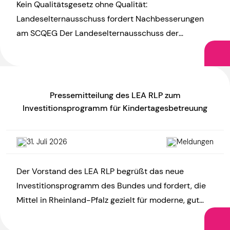
Kein Qualitätsgesetz ohne Qualität:
Landeselternausschuss fordert Nachbesserungen
am SCQEG Der Landeselternausschuss der
Kindertagesstätten Rheinland-Pfalz (LEA RLP)
kritisiert den Referentenentwurf zum KiTa-
Startchancen- und Qualitätsentwicklungsgesetz
(SCQEG) und […]
Pressemitteilung des LEA RLP zum
Investitionsprogramm für Kindertagesbetreuung
31. Juli 2026
Meldungen
Der Vorstand des LEA RLP begrüßt das neue
Investitionsprogramm des Bundes und fordert, die
Mittel in Rheinland-Pfalz gezielt für moderne, gut
ausgestattete und hitzefeste Kitas […]