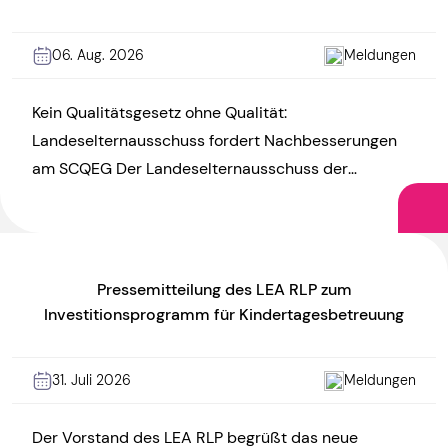
06. Aug. 2026
Meldungen
Kein Qualitätsgesetz ohne Qualität:
Landeselternausschuss fordert Nachbesserungen
am SCQEG Der Landeselternausschuss der
Kindertagesstätten Rheinland-Pfalz (LEA RLP)
kritisiert den Referentenentwurf zum KiTa-
Startchancen- und Qualitätsentwicklungsgesetz
(SCQEG) und […]
Pressemitteilung des LEA RLP zum
Investitionsprogramm für Kindertagesbetreuung
31. Juli 2026
Meldungen
Der Vorstand des LEA RLP begrüßt das neue